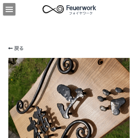
×
 Feuerwork
ブログカテゴリー
  フォイヤワーク
HOME
すべてのカテゴリ
ABOUT
ワークショップ
戻る
WORK
ORDER MADE
STOOL & CHAIR
TABLE & DESK
SIGN
SHELVE
WROUGHT IRON
LIGHTING
WORKSHOP
ACCESSORIES
検索