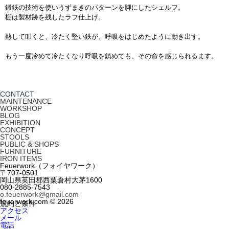
鍛鉄の技術を使いうずまきのパターンを脚にしたシェルフ。
棚は製材跡を残したラフ仕上げ。
熱して叩くと、冷たく堅い鉄が、呼吸をはじめたように動き出す。
もう一度冷めて冷たくなり呼吸を鎮めても、その命を感じられるます。
CONTACT
MAINTENANCE
WORKSHOP
BLOG
EXHIBITION
CONCEPT
STOOLS
PUBLIC & SHOPS
FURNITURE
IRON ITEMS
Feuerwork（フォイヤワーク）
〒707-0501
岡山県英田郡西粟倉村大茅1600
080-2885-7543
o.feuerwork@
gmail.com
feuerwork.com © 2026
規約と条件
アクセス
メール
電話