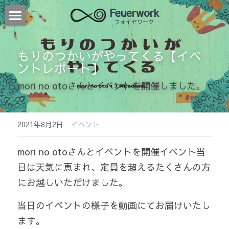
 Feuerwork
  フォイヤワーク
HOME
もりのつかいがやってくる
【イベ
ABOUT
ントレポート】
WORK
mori no otoさんとイベントを開催しました。
ORDER MADE
STOOL & CHAIR
2021年8月2日
·
イベント
TABLE & DESK
SIGN
mori no otoさんとイベントを開催
イベント当
SHELVE
WROUGHT IRON
日は天気に恵まれ、定員を超えるたくさんの方
LIGHTING
WORKSHOP
にお越しいただけました。
ACCESSORIES
検索
当日のイベントの様子を動画にてお届けいたし
ます。